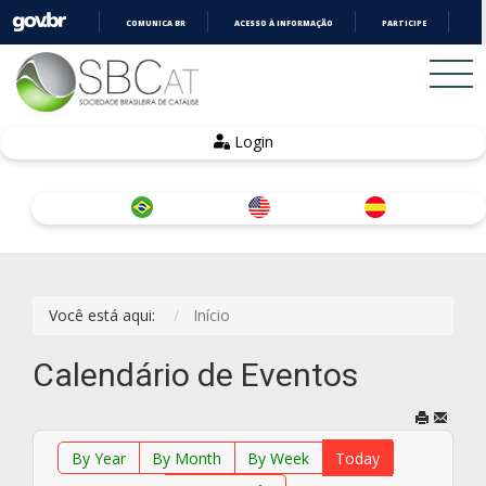
COMUNICA BR
ACESSO À INFORMAÇÃO
PARTICIPE
LE
IR
PARA
O
CONTEÚDO
Login
Você está aqui:
Início
Calendário de Eventos
By Year
By Month
By Week
Today