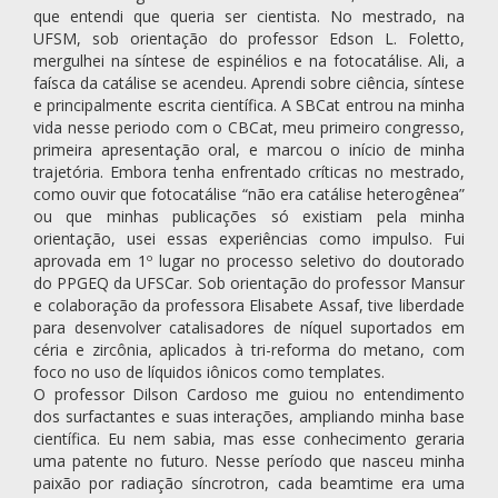
que entendi que queria ser cientista. No mestrado, na
UFSM, sob orientação do professor Edson L. Foletto,
mergulhei na síntese de espinélios e na fotocatálise. Ali, a
faísca da catálise se acendeu. Aprendi sobre ciência, síntese
e principalmente escrita científica. A SBCat entrou na minha
vida nesse periodo com o CBCat, meu primeiro congresso,
primeira apresentação oral, e marcou o início de minha
trajetória. Embora tenha enfrentado críticas no mestrado,
como ouvir que fotocatálise “não era catálise heterogênea”
ou que minhas publicações só existiam pela minha
orientação, usei essas experiências como impulso. Fui
aprovada em 1º lugar no processo seletivo do doutorado
do PPGEQ da UFSCar. Sob orientação do professor Mansur
e colaboração da professora Elisabete Assaf, tive liberdade
para desenvolver catalisadores de níquel suportados em
céria e zircônia, aplicados à tri-reforma do metano, com
foco no uso de líquidos iônicos como templates.
O professor Dilson Cardoso me guiou no entendimento
dos surfactantes e suas interações, ampliando minha base
científica. Eu nem sabia, mas esse conhecimento geraria
uma patente no futuro. Nesse período que nasceu minha
paixão por radiação síncrotron, cada beamtime era uma