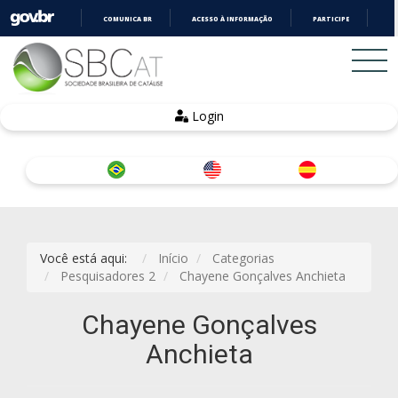
COMUNICA BR
ACESSO À INFORMAÇÃO
PARTICIPE
LE
IR
PARA
O
CONTEÚDO
Login
Você está aqui:
Início
Categorias
Pesquisadores 2
Chayene Gonçalves Anchieta
Chayene Gonçalves
Anchieta