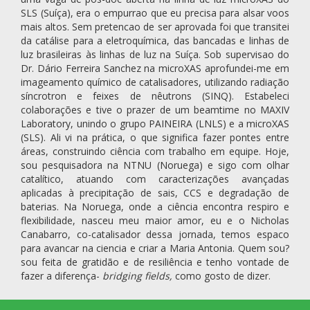
SLS (Suíça), era o empurrao que eu precisa para alsar voos
mais altos. Sem pretencao de ser aprovada foi que transitei
da catálise para a eletroquímica, das bancadas e linhas de
luz brasileiras às linhas de luz na Suíça. Sob supervisao do
Dr. Dário Ferreira Sanchez na microXAS aprofundei-me em
imageamento químico de catalisadores, utilizando radiação
síncrotron e feixes de nêutrons (SINQ). Estabeleci
colaborações e tive o prazer de um beamtime no MAXIV
Laboratory, unindo o grupo PAINEIRA (LNLS) e a microXAS
(SLS). Ali vi na prática, o que significa fazer pontes entre
áreas, construindo ciência com trabalho em equipe. Hoje,
sou pesquisadora na NTNU (Noruega) e sigo com olhar
catalítico, atuando com caracterizações avançadas
aplicadas à precipitação de sais, CCS e degradação de
baterias. Na Noruega, onde a ciência encontra respiro e
flexibilidade, nasceu meu maior amor, eu e o Nicholas
Canabarro, co-catalisador dessa jornada, temos espaco
para avancar na ciencia e criar a Maria Antonia. Quem sou?
sou feita de gratidão e de resiliência e tenho vontade de
fazer a diferença-
bridging fields,
como gosto de dizer.