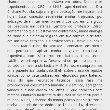
chance de aprender – eu estava em todos. Durante os
experimentos de XPS no LNLS, aproximei-me da Dra.
Cristiane Rodella, cuja energia e dedicação me inspiram até
hoje. Essa conexão redefiniria minha trajetória, por
indicação dela iniciei meu primeiro pós-doc em um grupo
de pesquisa em baterias. Lembro do professor Dilson
comentando que eu estava “na contramão”, numa analogia
ao rumo que ele havia seguido em sua carreira, e de fato,
era um novo caminho. Os professores Gustavo Doubek e
Rubens Maciel Filho, da UNICAMP, confiaram em mim e
me permitiram aplicar minha bagagem catalítica e
experiência com síncrotron em baterias Li-ar, unindo
catálise e eletroquímica. Desenvolvi um projeto premiado
ao lado da mestranda Leticia M. S. Barros, e conquistamos
uma patente licenciada pela Shell, sobre o uso de líquidos
iônicos como catalisadores em eletrólitos para baterias.
Mais do que resultados técnicos, essa fase me
proporcionou crescimento humano e científico, agregando
valores que não cabem no Lattes. O que começou com
materiais naturais na fronteira do Brasil se expandiu para o
mundo. A Cris, sabendo da minha paixao por sincrotron e
minha vontade de me dedicar as linhas de luz, direcionou
uma vaga de pós-doc aberta na linha de luz microXAS do