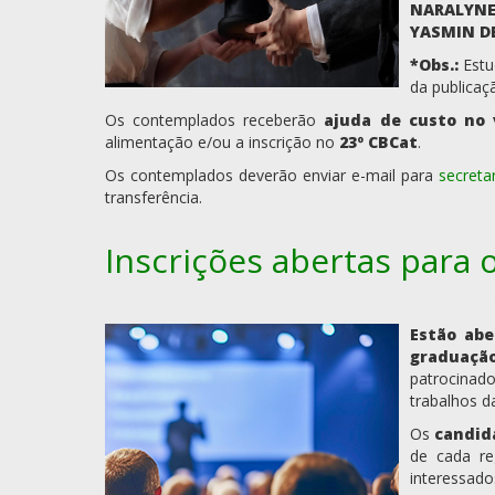
NARALYNE
YASMIN D
*Obs.:
Estu
da publicaçã
Os contemplados receberão
ajuda de custo no 
alimentação e/ou a inscrição no
23º CBCat
.
Os contemplados deverão enviar e-mail para
secreta
transferência.
Inscrições abertas para o
Estão abe
graduação
patrocinad
trabalhos d
Os
candida
de cada r
interessad