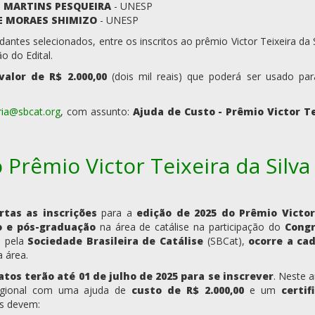
 MARTINS PESQUEIRA
- UNESP
E MORAES SHIMIZO
- UNESP
dantes selecionados, entre os inscritos ao prêmio Victor Teixeira da
o do Edital.
valor de
R$ 2.000,00
(dois mil reais) que poderá ser usado par
ria@sbcat.org
, com assunto:
Ajuda de Custo - Prêmio Victor Te
 Prêmio Victor Teixeira da Silva
rtas as inscrições
para a
edição de 2025 do Prêmio Victor
 e pós-graduação
na área de catálise na participação do
Congr
o pela
Sociedade Brasileira de Catálise
(SBCat),
ocorre a ca
a área.
tos terão até 01 de julho de 2025 para se inscrever
. Neste 
egional com uma ajuda de
custo de R$ 2.000,00
e um
certi
os devem: