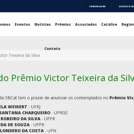
COMUNICA BR
ACESSO À I
IR
PARA
O
Somos
Eventos
Notícias
Prêmios
Associados
Catálise
Region
CONTEÚDO
Contato
ctor Teixeira da Silva
 Prêmio Victor Teixeira da Sil
 da SBCat tem o prazer de anunciar os contemplados no
Prêmio Vic
ELA WEIKERT
- UFRJ
SANTANA CHARQUEIRO
- UFRGS
ROBEIRO DA SILVA
- UFPR
IDA DE SOUZA
- UFPR
LONDERO DA COSTA
- UFN