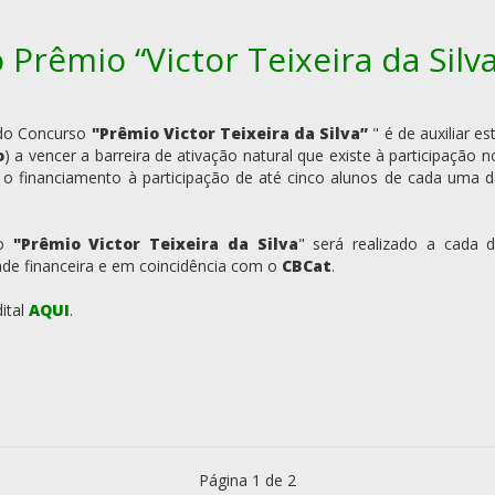
 Prêmio “Victor Teixeira da Silv
 do Concurso
"
Prêmio Victor Teixeira da Silva
”
" é de auxiliar e
o
) a vencer a barreira de ativação natural que
existe à participação 
á o
financiamento à participação de até cinco alunos de cada uma 
o
"
Prêmio Victor Teixeira da Silva
"
será realizado a cada 
dade financeira e em coincidência com
o
CBCat
.
dital
AQUI
.
Página 1 de 2