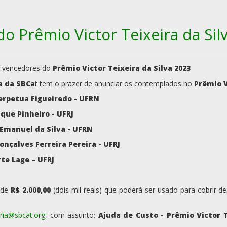
 Prêmio Victor Teixeira da Sil
 vencedores do
Prêmio Victor Teixeira da Silva 2023
a da SBCa
t tem o prazer de anunciar os contemplados no
Prêmio V
erpetua Figueiredo - UFRN
que Pinheiro - UFRJ
 Emanuel da Silva - UFRN
onçalves Ferreira Pereira - UFRJ
te Lage – UFRJ
 de
R$ 2.000,00
(dois mil reais) que poderá ser usado para cobrir d
ria@sbcat.org
, com assunto:
Ajuda de Custo - Prêmio Victor T