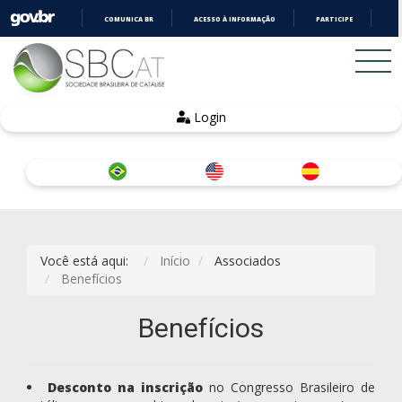
COMUNICA BR
ACESSO À INFORMAÇÃO
PARTICIPE
LE
IR
PARA
O
CONTEÚDO
Login
Você está aqui:
Início
Associados
Benefícios
Benefícios
Desconto na inscrição
no Congresso Brasileiro de