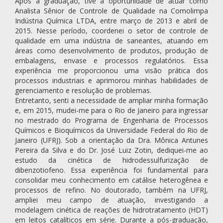
Após a graduação, tive a oportunidade de atuar como
Analista Sênior de Controle de Qualidade na Comolimpa
Indústria Química LTDA, entre março de 2013 e abril de
2015. Nesse período, coordenei o setor de controle de
qualidade em uma indústria de saneantes, atuando em
áreas como desenvolvimento de produtos, produção de
embalagens, envase e processos regulatórios. Essa
experiência me proporcionou uma visão prática dos
processos industriais e aprimorou minhas habilidades de
gerenciamento e resolução de problemas.
Entretanto, senti a necessidade de ampliar minha formação
e, em 2015, mudei-me para o Rio de Janeiro para ingressar
no mestrado do Programa de Engenharia de Processos
Químicos e Bioquímicos da Universidade Federal do Rio de
Janeiro (UFRJ). Sob a orientação da Dra. Mônica Antunes
Pereira da Silva e do Dr. José Luiz Zotin, dediquei-me ao
estudo da cinética de hidrodessulfurização de
dibenzotiofeno. Essa experiência foi fundamental para
consolidar meu conhecimento em catálise heterogênea e
processos de refino. No doutorado, também na UFRJ,
ampliei meu campo de atuação, investigando a
modelagem cinética de reações de hidrotratamento (HDT)
em leitos catalíticos em série. Durante a pós-graduação,