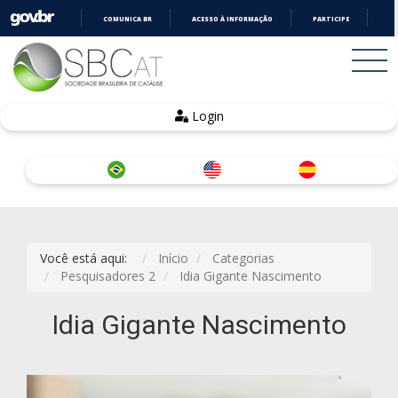
COMUNICA BR
ACESSO À INFORMAÇÃO
PARTICIPE
LE
IR
PARA
O
CONTEÚDO
Login
Você está aqui:
Início
Categorias
Pesquisadores 2
Idia Gigante Nascimento
Idia Gigante Nascimento