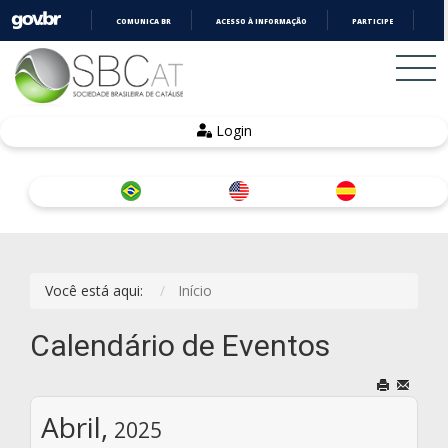
COMUNICA BR
ACESSO À INFORMAÇÃO
PARTICIPE
LE
IR
PARA
O
CONTEÚDO
Login
Você está aqui:
Início
Calendário de Eventos
Abril,
2025