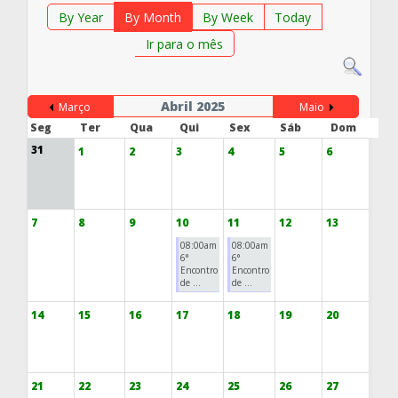
By Year
By Month
By Week
Today
Ir para o mês
Abril 2025
Março
Maio
Seg
Ter
Qua
Qui
Sex
Sáb
Dom
31
1
2
3
4
5
6
7
8
9
10
11
12
13
08:00am
08:00am
6°
6°
Encontro
Encontro
de ...
de ...
14
15
16
17
18
19
20
21
22
23
24
25
26
27