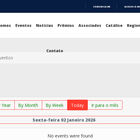
COMUNICA BR
ACESSO À I
IR
PARA
O
Somos
Eventos
Notícias
Prêmios
Associados
Catálise
Region
CONTEÚDO
Contato
Eventos
 Year
By Month
By Week
Today
Ir para o mês
Sexta-feira 02 Janeiro 2026
No events were found