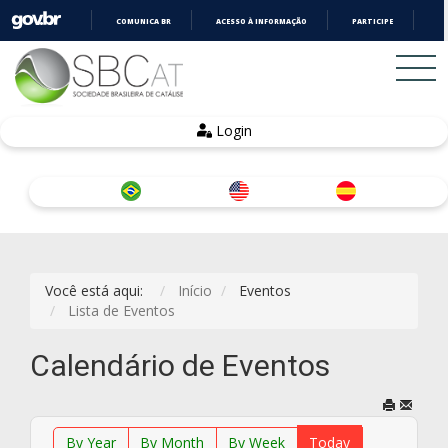
COMUNICA BR
ACESSO À INFORMAÇÃO
PARTICIPE
LE
IR
PARA
O
CONTEÚDO
Login
Você está aqui:
Início
Eventos
Lista de Eventos
Calendário de Eventos
By Year
By Month
By Week
Today