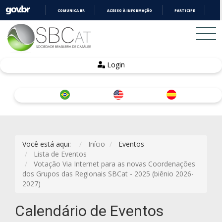
COMUNICA BR
ACESSO À INFORMAÇÃO
PARTICIPE
LE
IR
PARA
O
CONTEÚDO
Login
Você está aqui:
Início
Eventos
Lista de Eventos
Votação Via Internet para as novas Coordenações
dos Grupos das Regionais SBCat - 2025 (biênio 2026-
2027)
Calendário de Eventos