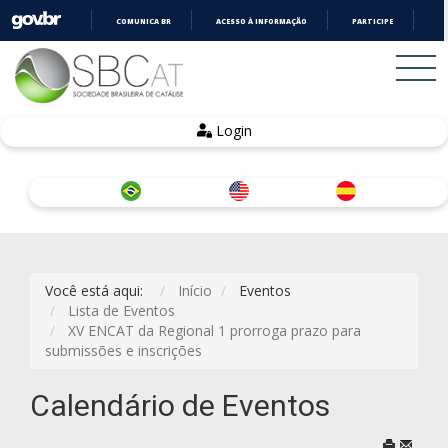
COMUNICA BR
ACESSO À INFORMAÇÃO
PARTICIPE
LE
IR
PARA
O
CONTEÚDO
Login
Você está aqui:
Início
Eventos
Lista de Eventos
XV ENCAT da Regional 1 prorroga prazo para
submissões e inscrições
Calendário de Eventos