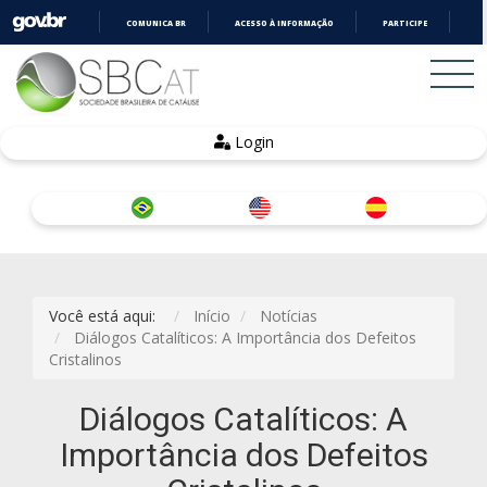
COMUNICA BR
ACESSO À INFORMAÇÃO
PARTICIPE
LE
IR
PARA
O
CONTEÚDO
Login
Você está aqui:
Início
Notícias
Diálogos Catalíticos: A Importância dos Defeitos
Cristalinos
Diálogos Catalíticos: A
Importância dos Defeitos