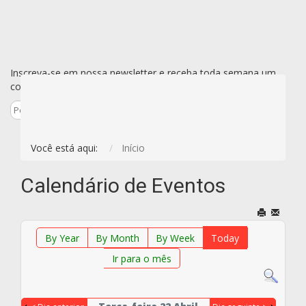
Inscreva-se em nossa newsletter e receba toda semana um
conjunto de todas as novidades de uma vez só por e-mail.
Inscreva-se
Você está aqui:
Início
Calendário de Eventos
By Year
By Month
By Week
Today
Ir para o mês