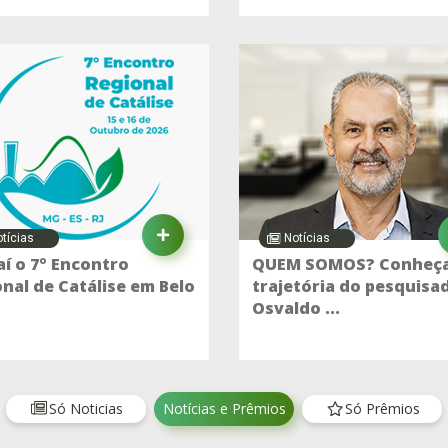
tícias
Notícias
í o 7º Encontro
QUEM SOMOS? Conheça
nal de Catálise em Belo
trajetória do pesquisa
Osvaldo ...
Só Noticias
Notícias e Prêmios
Só Prêmios