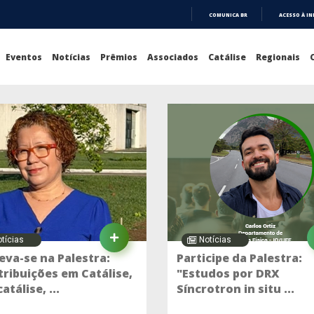
COMUNICA BR
ACESSO À I
IR
PARA
O
Eventos
Notícias
Prêmios
Associados
Catálise
Regionais
CONTEÚDO
tícias
Notícias
eva-se na Palestra:
Participe da Palestra:
ribuições em Catálise,
"Estudos por DRX
atálise, ...
Síncrotron in situ ...