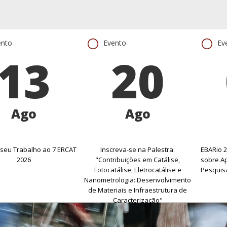
ento
Evento
Ev
13
20
Ago
Ago
seu Trabalho ao 7 ERCAT
Inscreva-se na Palestra:
EBARio 2
2026
"Contribuições em Catálise,
sobre Ap
Fotocatálise, Eletrocatálise e
Pesquisa
Nanometrologia: Desenvolvimento
de Materiais e Infraestrutura de
Caracterização"