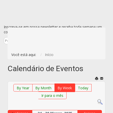
Inscreva-se em nossa newsletter e receba toda semana um
conjunto de todas as novidades de uma vez só por e-mail.
Inscreva-se
Você está aqui:
Início
Calendário de Eventos
By Year
By Month
By Week
Today
Ir para o mês