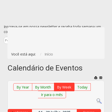
Inscreva-se em nossa newsletter e receba toda semana um
conjunto de todas as novidades de uma vez só por e-mail.
Inscreva-se
Você está aqui:
Início
Calendário de Eventos
By Year
By Month
By Week
Today
Ir para o mês