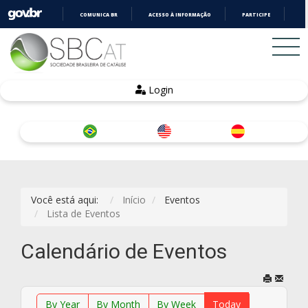
COMUNICA BR
ACESSO À INFORMAÇÃO
PARTICIPE
LE
IR
PARA
O
CONTEÚDO
Login
Você está aqui:
Início
Eventos
Lista de Eventos
Calendário de Eventos
By Year
By Month
By Week
Today