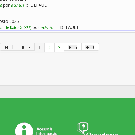
por
admin
:: DEFAULT
S)
gosto 2025
por
admin
:: DEFAULT
a de Raios X (XPS)
1
2
3