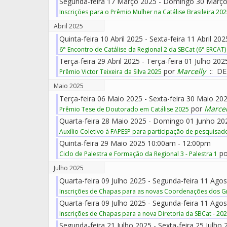
Segunda-feira 17 Março 2025 - Domingo 30 Març
Inscrições para o Prêmio Mulher na Catálise Brasileira 20
Abril 2025
Quinta-feira 10 Abril 2025 - Sexta-feira 11 Abril 2
6° Encontro de Catálise da Regional 2 da SBCat (6° ERCAT)
Terça-feira 29 Abril 2025 - Terça-feira 01 Julho 20
por
Marcelly
:: D
Prêmio Victor Teixeira da Silva 2025
Maio 2025
Terça-feira 06 Maio 2025 - Sexta-feira 30 Maio 2
por
Marcel
Prêmio Tese de Doutorado em Catálise 2025
Quarta-feira 28 Maio 2025 - Domingo 01 Junho 2
Auxílio Coletivo à FAPESP para participação de pesquisa
Quinta-feira 29 Maio 2025 10:00am - 12:00pm
po
Ciclo de Palestra e Formação da Regional 3 - Palestra 1
Julho 2025
Quarta-feira 09 Julho 2025 - Segunda-feira 11 Ag
Inscrições de Chapas para as novas Coordenações dos Gr
Quarta-feira 09 Julho 2025 - Segunda-feira 11 Ag
Inscrições de Chapas para a nova Diretoria da SBCat - 202
Segunda-feira 21 Julho 2025 - Sexta-feira 25 Julho