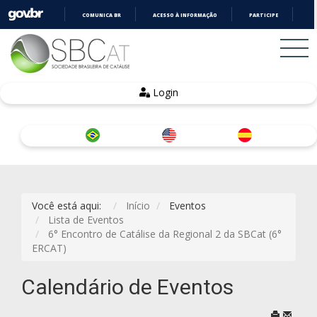
COMUNICA BR
ACESSO À INFORMAÇÃO
PARTICIPE
LE
IR
PARA
O
CONTEÚDO
Login
Você está aqui:
Início
Eventos
Lista de Eventos
6° Encontro de Catálise da Regional 2 da SBCat (6°
ERCAT)
Calendário de Eventos