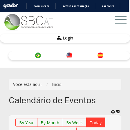
COMUNICA BR
ACESSO À INFORMAÇÃO
PARTICIPE
LE
IR
PARA
O
CONTEÚDO
Login
Você está aqui:
Início
Calendário de Eventos
By Year
By Month
By Week
Today