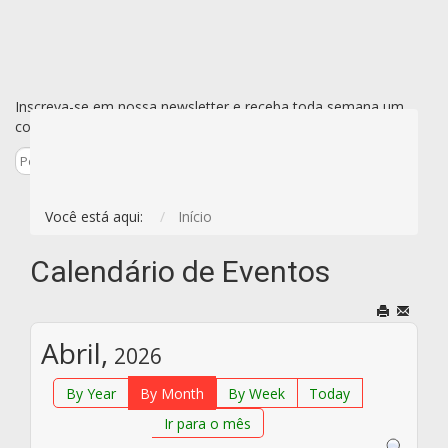
Inscreva-se em nossa newsletter e receba toda semana um
conjunto de todas as novidades de uma vez só por e-mail.
Inscreva-se
Você está aqui:
Início
Calendário de Eventos
Abril,
2026
By Year
By Month
By Week
Today
Ir para o mês